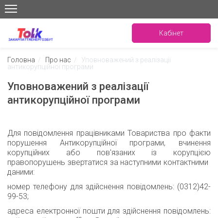
Кабінет
Головна
/
Про нас
/
Уповноважений з реалізації
антикорупційної програми
Уповноважений з реалізації
антикорупційної програми
Для повідомлення працівниками
Товариства
про факти
порушення Антикорупційної програми, вчинення
корупційних або пов'язаних із корупцією
правопорушень
звертатися за
наступними контактними
даними
:
номер телефону для
здійснення
повідомлен
ь
: (0312)42-
99-53
;
адрес
а
електронної
пошти
для
з
дійснення
повідомлень
: