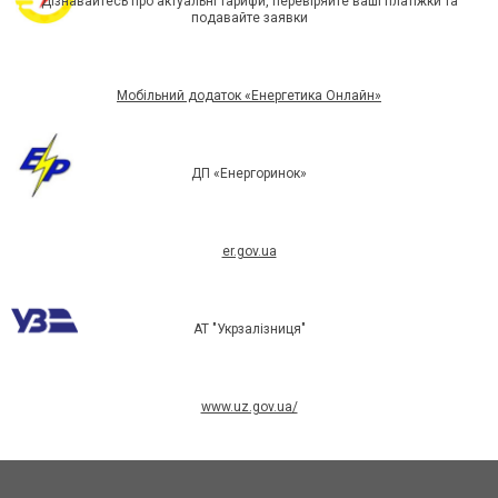
Дізнавайтесь про актуальні тарифи, перевіряйте ваші платіжки та
подавайте заявки
Мобільний додаток «Енергетика Онлайн»
ДП «Енергоринок»
er.gov.ua
АТ "Укрзалізниця"
www.uz.gov.ua/