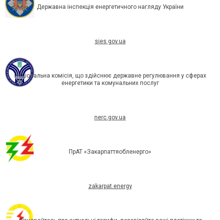
Державна інспекція енергетичного нагляду України
sies.gov.ua
Національна комісія, що здійснює державне регулювання у сферах
енергетики та комунальних послуг
nerc.gov.ua
ПрАТ «Закарпаттяобленерго»
zakarpat.energy