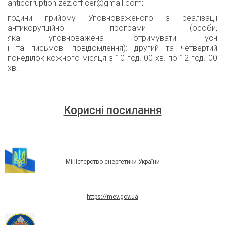
anticorruption.zez.officer@gmail.com
;
години
прийому
Уповноваженого з реалізації
антикорупційної програми (
особи,
яка
уповноважена
отримувати
усн
і
та
письмові
повідомлення
):
д
ругий та четвертий
понеділок кожного місяця з 10 год. 00 хв. по 12 год. 00
хв.
Корисні посилання
Міністерство енергетики України
https://mev.gov.ua