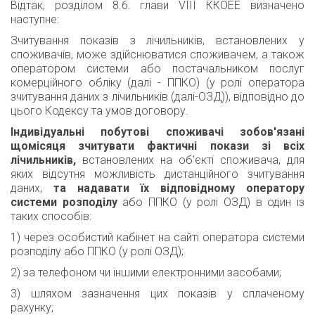
Відтак, розділом 8.6. глави VIII ККОЕЕ визначено
наступне:
Зчитування показів з лічильників, встановлених у
споживачів, може здійснюватися споживачем, а також
оператором системи або постачальником послуг
комерційного обліку (далі - ППКО) (у ролі оператора
зчитування даних з лічильників (далі-ОЗД)), відповідно до
цього Кодексу та умов договору.
Індивідуальні побутові споживачі зобов'язані
щомісяця зчитувати фактичні покази зі всіх
лічильників,
встановлених на об'єкті споживача, для
яких відсутня можливість дистанційного зчитування
даних,
та надавати їх відповідному оператору
системи розподілу
або ППКО (у ролі ОЗД) в один із
таких способів:
1) через особистий кабінет на сайті оператора системи
розподілу або ППКО (у ролі ОЗД);
2) за телефоном чи іншими електронними засобами;
3) шляхом зазначення цих показів у сплаченому
рахунку;