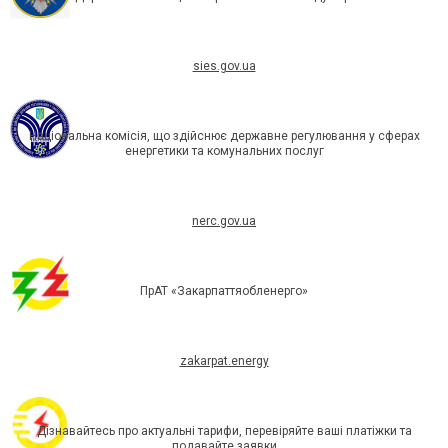
sies.gov.ua
Національна комісія, що здійснює державне регулювання у сферах
енергетики та комунальних послуг
nerc.gov.ua
ПрАТ «Закарпаттяобленерго»
zakarpat.energy
Дізнавайтесь про актуальні тарифи, перевіряйте ваші платіжки та
подавайте заявки