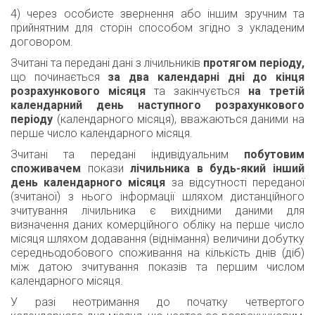
4) через особисте звернення або іншим зручним та
прийнятним для сторін способом згідно з укладеним
договором.
Зчитані та передані дані з лічильників
протягом періоду,
що починається
за два календарні дні до кінця
розрахункового місяця
та закінчується
на третій
календарний день наступного розрахункового
періоду
(календарного місяця), вважаються даними на
перше число календарного місяця.
Зчитані та передані індивідуальним
побутовим
споживачем
покази
лічильника в будь-який інший
день календарного місяця
за відсутності переданої
(зчитаної) з нього інформації шляхом дистанційного
зчитування лічильника є вихідними даними для
визначення даних комерційного обліку на перше число
місяця шляхом додавання (віднімання) величини добутку
середньодобового споживання на кількість днів (діб)
між датою зчитування показів та першим числом
календарного місяця.
У разі неотримання до початку четвертого