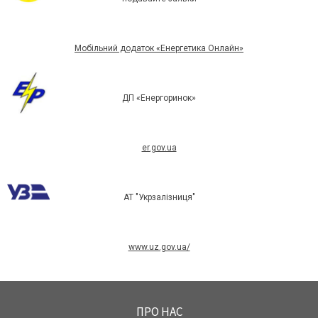
Мобільний додаток «Енергетика Онлайн»
ДП «Енергоринок»
er.gov.ua
АТ "Укрзалізниця"
www.uz.gov.ua/
ПРО НАС