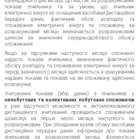
календарного дня місяця, що настає за розрахунковим,
показів лічильника та за умови, що лічильник
електричної енергії не оснащений засобами дистанційної
передачі даних, фактичний обсяг розподілу та
споживання електричної енергії по споживачу за
розрахунковий місяць визначається розрахунковим
шляхом за значенням середньодобового обсягу
споживання.
Якщо за підсумками наступного місяця споживач
надасть покази лічильника, визначення фактичного
обсягу розподілу та споживання електричної енергії за
період зазначеного місяця здійснюється з урахуванням
наданих показів та показів, на які споживачу здійснено
розрахунки.
Зчитування показів (збір даних) з лічильників у
непобутових та колективних побутових споживачів
у разі відсутності можливості їх автоматизованого
дистанційного зчитування провадиться споживачем
щомісяця на перше число місяця, наступного за
розрахунковим. При обладнанні вузлів обліку засобами
дистанційної передачі даних інформація про покази
лічильників за розрахунковий місяць формується