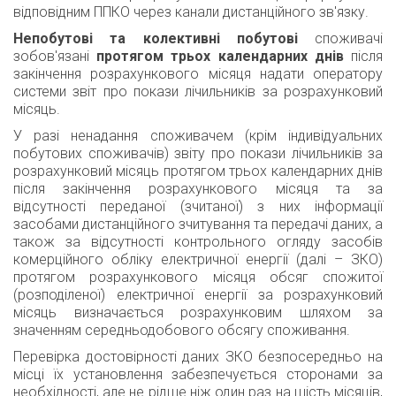
відповідним ППКО через канали дистанційного зв'язку.
Непобутові та колективні побутові
споживачі
зобов'язані
протягом трьох календарних днів
після
закінчення розрахункового місяця надати оператору
системи звіт про покази лічильників за розрахунковий
місяць.
У разі ненадання споживачем (крім індивідуальних
побутових споживачів) звіту про покази лічильників за
розрахунковий місяць протягом трьох календарних днів
після закінчення розрахункового місяця та за
відсутності переданої (зчитаної) з них інформації
засобами дистанційного зчитування та передачі даних, а
також за відсутності контрольного огляду засобів
комерційного обліку електричної енергії (далі – ЗКО)
протягом розрахункового місяця обсяг спожитої
(розподіленої) електричної енергії за розрахунковий
місяць визначається розрахунковим шляхом за
значенням середньодобового обсягу споживання.
Перевірка достовірності даних ЗКО безпосередньо на
місці їх установлення забезпечується сторонами за
необхідності, але не рідше ніж один раз на шість місяців,