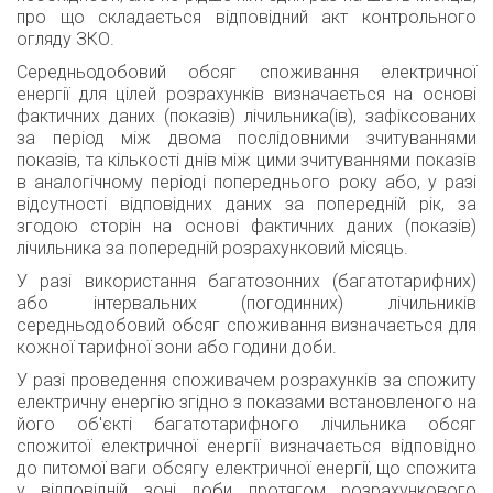
про що складається відповідний акт контрольного
огляду ЗКО.
Середньодобовий обсяг споживання електричної
енергії для цілей розрахунків визначається на основі
фактичних даних (показів) лічильника(ів), зафіксованих
за період між двома послідовними зчитуваннями
показів, та кількості днів між цими зчитуваннями показів
в аналогічному періоді попереднього року або, у разі
відсутності відповідних даних за попередній рік, за
згодою сторін на основі фактичних даних (показів)
лічильника за попередній розрахунковий місяць.
У разі використання багатозонних (багатотарифних)
або інтервальних (погодинних) лічильників
середньодобовий обсяг споживання визначається для
кожної тарифної зони або години доби.
У разі проведення споживачем розрахунків за спожиту
електричну енергію згідно з показами встановленого на
його об'єкті багатотарифного лічильника обсяг
спожитої електричної енергії визначається відповідно
до питомої ваги обсягу електричної енергії, що спожита
у відповідній зоні доби протягом розрахункового