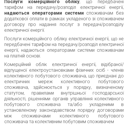
Послуги комерційного обліку
, що передбачені
тарифом на передачу/розподіл електричної енергії,
надаються операторами системи
споживачам без
додаткової оплати в рамках укладеного зі споживачем
договору про надання послуг з передачі/розподілу
електричної енергії.
Послуги комерційного обліку електричної енергії, що не
передбачені тарифом на передачу/розподіл електричної
енергії, надаються операторами системи споживачам
на платній основі.
Комерційний облік електричної енергії, відібраної/
відпущеної електроустановками фізичних осіб - членів
колективного побутового споживача, що приєднані до
електричних мереж колективного побутового
споживача, здійснюється у порядку, визначеному
статутом, правилами внутрішньої господарської
діяльності, рішеннями органів управління колективного
побутового споживача та/або укладеними в
установленому законодавством порядку договорами
між споживачами колективного побутового
споживача та колективним побутовим споживачем