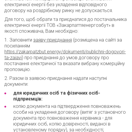
електричної енергії без укладення відповідного
договору на роздрібному ринку не допускається.
Для того, щоб обрати та приєднатися до постачальника
електричної енергії ТОВ «Закарпаттяенергозбут» в
якості споживача, Вам необхідно:
1. Заповнити
заяву-приєднання
(розміщена на сайті за
посиланням
https://zakarpatzbut.energy/dokumenti/publichni-dogovori-
ta-zaiavi
) про приєднання до умов договору про
постачання електричної та вказати вибрану комерційну
пропозицію.
2. Разом із заявою-приєднання надати наступні
документи:
для юридичних осіб та фізичних осіб-
підприємців:
копію документа на підтвердження повноважень
особи на укладення договору (витяг з установчого
документа про повноваження керівника - для
юридичних осіб, копію довіреності, виданої в
установленому порядку), за необхідності;