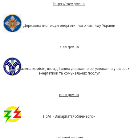
https://mev.gov.ua
Державна інспекція енергетичного нагляду України
sies.gov.ua
Національна комісія, що здійснює державне регулювання у сферах
енергетики та комунальних послуг
nerc.gov.ua
ПрАТ «Закарпаттяобленерго»