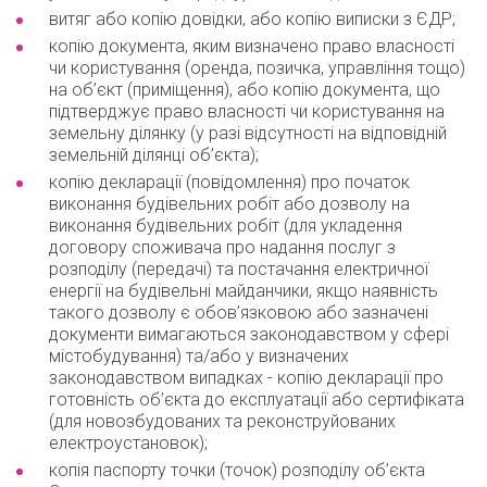
витяг або копію довідки, або копію виписки з ЄДР;
копію документа, яким визначено право власності
чи користування (оренда, позичка, управління тощо)
на об’єкт (приміщення), або копію документа, що
підтверджує право власності чи користування на
земельну ділянку (у разі відсутності на відповідній
земельній ділянці об’єкта);
копію декларації (повідомлення) про початок
виконання будівельних робіт або дозволу на
виконання будівельних робіт (для укладення
договору споживача про надання послуг з
розподілу (передачі) та постачання електричної
енергії на будівельні майданчики, якщо наявність
такого дозволу є обов’язковою або зазначені
документи вимагаються законодавством у сфері
містобудування) та/або у визначених
законодавством випадках - копію декларації про
готовність об’єкта до експлуатації або сертифіката
(для новозбудованих та реконструйованих
електроустановок);
копія паспорту точки (точок) розподілу об’єкта