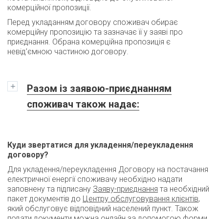
комерційної пропозиції.
Перед укладанням договору споживач обирає
комерційну пропозицію та зазначає її у заяві про
приєднання. Обрана комерційна пропозиція є
невід’ємною частиною договору.
Разом із заявою-приєднанням
споживач також надає:
Куди звертатися для укладення/переукладення
договору?
Для укладення/переукладення Договору на постачання
електричної енергії споживачу необхідно надати
заповнену та підписану
Заяву-приєднання
та необхідний
пакет документів до
Центру обслуговування клієнтів
,
який обслуговує відповідний населений пункт. Також
подати документи можна онлайн за допомогою форми