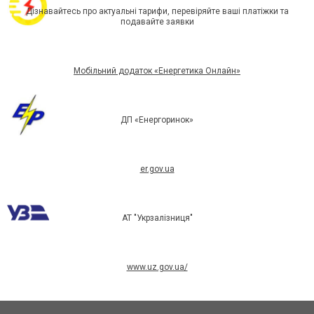
Дізнавайтесь про актуальні тарифи, перевіряйте ваші платіжки та
подавайте заявки
Мобільний додаток «Енергетика Онлайн»
ДП «Енергоринок»
er.gov.ua
АТ "Укрзалізниця"
www.uz.gov.ua/