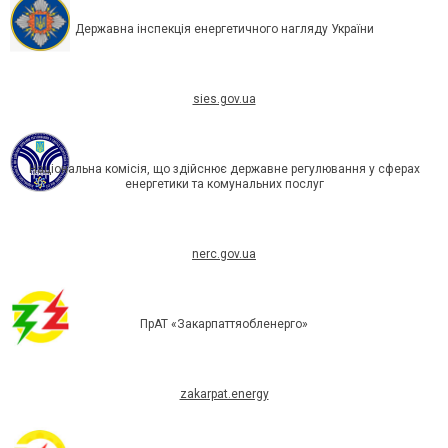
Державна інспекція енергетичного нагляду України
sies.gov.ua
Національна комісія, що здійснює державне регулювання у сферах
енергетики та комунальних послуг
nerc.gov.ua
ПрАТ «Закарпаттяобленерго»
zakarpat.energy