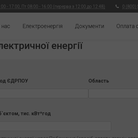
00 - 17:00, Пт 08:00 - 16:00 (перерва з 12:00 до 12:48)
0 (800)
 нас
Електроенергія
Документи
Оплата 
лектричної енергії
од ЄДРПОУ
Область
`єктом, тис. кВт*год