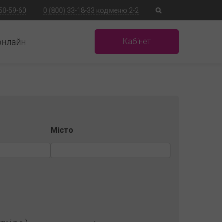
 50-59-60
0 (800) 33-18-33
код меню 2-2
онлайн
Кабінет
Місто