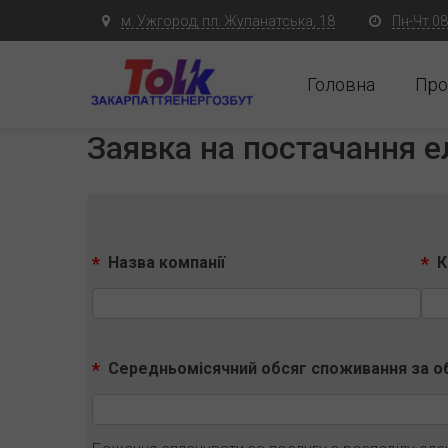
м. Ужгород, пл. Жупанатська, 18
Пн-Чт 08:
Головна
Про
Заявка на постачання е
Назва компанії
К
Середньомісячний обсяг споживання за об