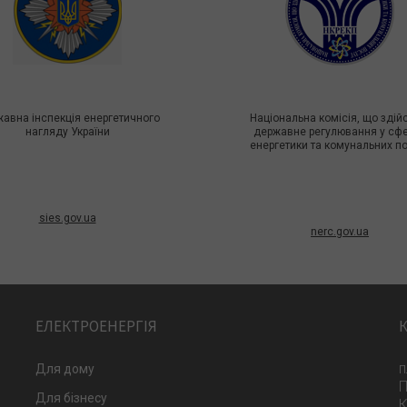
авна інспекція енергетичного
Національна комісія, що зді
нагляду України
державне регулювання у сф
енергетики та комунальних п
sies.gov.ua
nerc.gov.ua
ЕЛЕКТРОЕНЕРГІЯ
п
Для дому
П
Для бізнесу
К