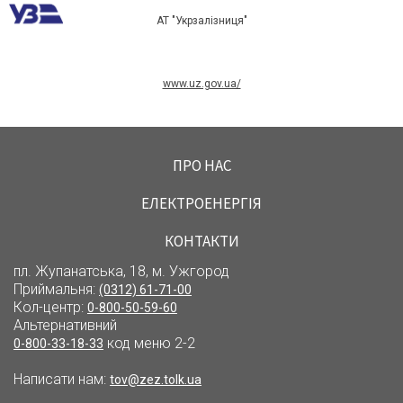
АТ "Укрзалізниця"
www.uz.gov.ua/
ПРО НАС
ЕЛЕКТРОЕНЕРГІЯ
КОНТАКТИ
пл. Жупанатська, 18, м. Ужгород
Приймальня:
(0312) 61-71-00
Кол-центр:
0-800-50-59-60
Альтернативний
код меню 2-2
0-800-33-18-33
Написати нам:
tov@zez.tolk.ua