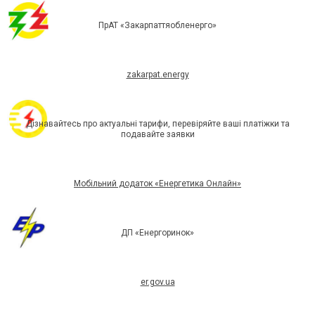
ПрАТ «Закарпаттяобленерго»
zakarpat.energy
Дізнавайтесь про актуальні тарифи, перевіряйте ваші платіжки та
подавайте заявки
Мобільний додаток «Енергетика Онлайн»
ДП «Енергоринок»
er.gov.ua