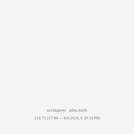
захищено
adm.tools
216.73.217.84 —
8/6/2026, 8:29:16 PM