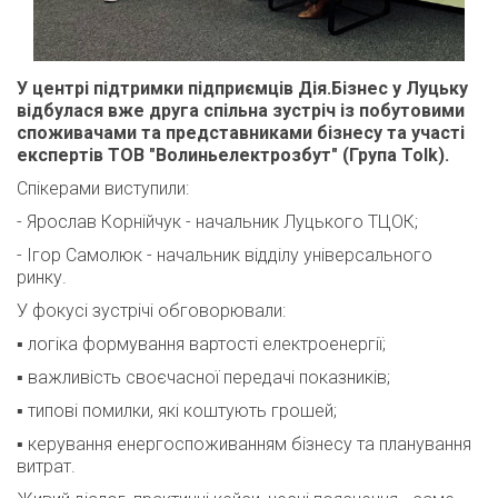
У центрі підтримки підприємців Дія.Бізнес у Луцьку
відбулася вже друга спільна зустріч із побутовими
споживачами та представниками бізнесу та участі
експертів ТОВ "Волиньелектрозбут" (Група Tolk).
Спікерами виступили:
- Ярослав Корнійчук - начальник Луцького ТЦОК;
- Ігор Самолюк - начальник відділу універсального
ринку.
У фокусі зустрічі обговорювали:
▪️ логіка формування вартості електроенергії;
▪️ важливість своєчасної передачі показників;
▪️ типові помилки, які коштують грошей;
▪️ керування енергоспоживанням бізнесу та планування
витрат.