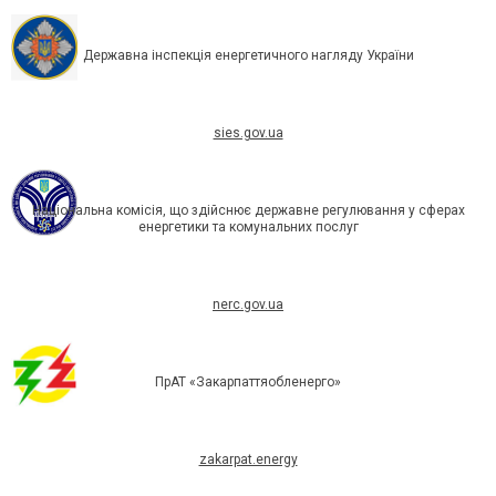
Державна інспекція енергетичного нагляду України
sies.gov.ua
Національна комісія, що здійснює державне регулювання у сферах
енергетики та комунальних послуг
nerc.gov.ua
ПрАТ «Закарпаттяобленерго»
zakarpat.energy