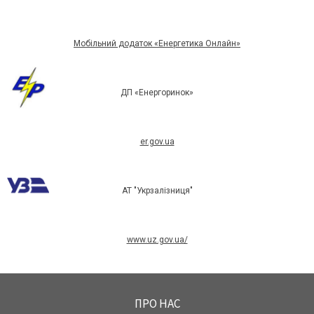
Мобільний додаток «Енергетика Онлайн»
ДП «Енергоринок»
er.gov.ua
АТ "Укрзалізниця"
www.uz.gov.ua/
ПРО НАС