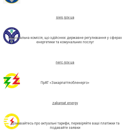
sies.gov.ua
Національна комісія, що здійснює державне регулювання у сферах
енергетики та комунальних послуг
nerc.gov.ua
ПрАТ «Закарпаттяобленерго»
zakarpat.energy
Дізнавайтесь про актуальні тарифи, перевіряйте ваші платіжки та
подавайте заявки