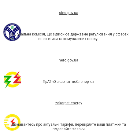
sies.gov.ua
Національна комісія, що здійснює державне регулювання у сферах
енергетики та комунальних послуг
nerc.gov.ua
ПрАТ «Закарпаттяобленерго»
zakarpat.energy
Дізнавайтесь про актуальні тарифи, перевіряйте ваші платіжки та
подавайте заявки