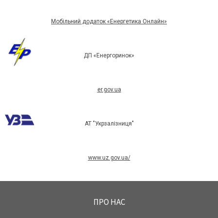
Мобільний додаток «Енергетика Онлайн»
ДП «Енергоринок»
er.gov.ua
АТ "Укрзалізниця"
www.uz.gov.ua/
ПРО НАС