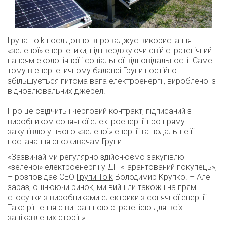
Група Tolk послідовно впроваджує використання
«зеленої» енергетики, підтверджуючи свій стратегічний
напрям екологічної і соціальної відповідальності. Саме
тому в енергетичному балансі Групи постійно
збільшується питома вага електроенергії, виробленої з
відновлювальних джерел.
Про це свідчить і черговий контракт, підписаний з
виробником сонячної електроенергії про пряму
закупівлю у нього «зеленої» енергії та подальше її
постачання споживачам Групи.
«Зазвичай ми регулярно здійснюємо закупівлю
«зеленої» електроенергії у ДП «Гарантований покупець»,
– розповідає СЕО
Групи Tolk
Володимир Крупко. – Але
зараз, оцінюючи ринок, ми вийшли також і на прямі
стосунки з виробниками електрики з сонячної енергії.
Таке рішення є виграшною стратегією для всіх
зацікавлених сторін».