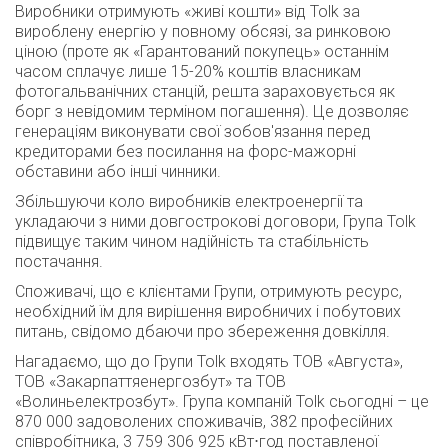
Виробники отримують «живі кошти» від Tolk за
вироблену енергію у повному обсязі, за ринковою
ціною (проте як «Гарантований покупець» останнім
часом сплачує лише 15-20% коштів власникам
фотогальванічних станцій, решта зараховується як
борг з невідомим терміном погашення). Це дозволяє
генераціям виконувати свої зобов'язання перед
кредиторами без посилання на форс-мажорні
обставини або інші чинники.
Збільшуючи коло виробників електроенергії та
укладаючи з ними довгострокові договори, Група Tolk
підвищує таким чином надійність та стабільність
постачання.
Споживачі, що є клієнтами Групи, отримують ресурс,
необхідний їм для вирішення виробничих і побутових
питань, свідомо дбаючи про збереження довкілля.
Нагадаємо, що до Групи Tolk входять ТОВ «Августа»,
ТОВ «Закарпаттяенергозбут» та ТОВ
«Волиньелектрозбут». Група компаній Tolk сьогодні – це
870 000 задоволених споживачів, 382 професійних
співробітника, 3 759 306 925 кВт⋅год поставленої