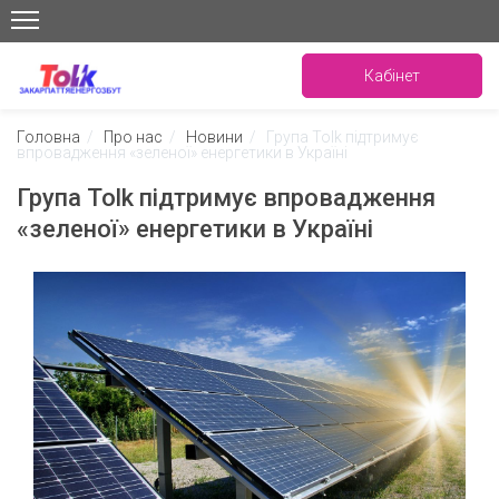
Кабінет
Головна
/
Про нас
/
Новини
/
Група Tolk підтримує
впровадження «зеленої» енергетики в Україні
Група Tolk підтримує впровадження
«зеленої» енергетики в Україні