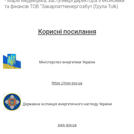
- Марія Медвецька, заступниця директора з економіки
та фінансів ТОВ "Закарпаттяенергозбут (Група Tolk)
Корисні посилання
Міністерство енергетики України
https://mev.gov.ua
Державна інспекція енергетичного нагляду України
sies.gov.ua