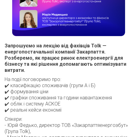
Запрошуємо на лекцію від фахівців Tolk —
енергопостачальної компанії Закарпаття.
Розберемо, як працює ринок електроенергії для
бізнесу та які рішення допомагають оптимізувати
витрати.
На події поговоримо про:
✔️ класифікацію споживачів (групи А і Б)
✔️ формування ціни
✔️ графіки споживання та години навантаження
✔️ облік і систему АСКОЕ
✔️ реальні кейси економії
Спікери:
- Юрій Федько, директор ТОВ «Закарпаттяенергозбут»
(Група Tolk),