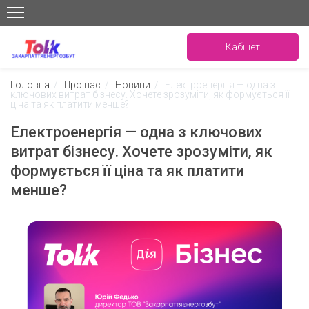
Кабінет
Головна
/
Про нас
/
Новини
/
Електроенергія — одна з
ключових витрат бізнесу. Хочете зрозуміти, як формується її
ціна та як платити менше?
Електроенергія — одна з ключових
витрат бізнесу. Хочете зрозуміти, як
формується її ціна та як платити
менше?