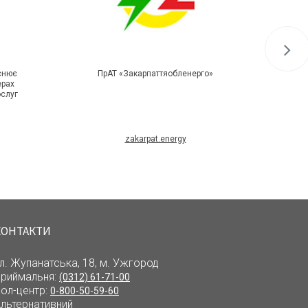
йснює
ПрАТ «Закарпаттяобленерго»
Дізн
ерах
переві
ослуг
zakarpat.energy
Мобіль
КОНТАКТИ
л. Жупанатська, 18, м. Ужгород
риймальня:
(0312) 61-71-00
ол-центр:
0-800-50-59-60
льтернативний