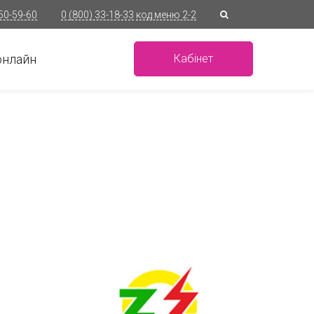
 50-59-60
0 (800) 33-18-33
код меню 2-2
онлайн
Кабінет