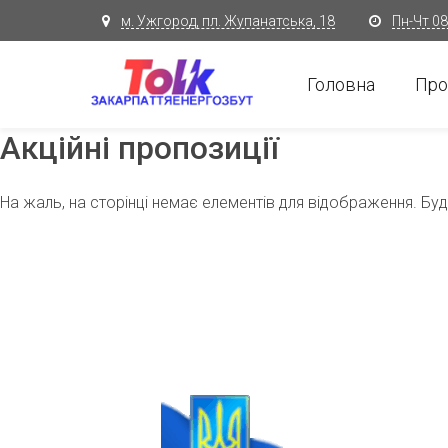
м. Ужгород, пл. Жупанатська, 18
Пн-Чт 08:
Головна
Про
Акційні пропозиції
На жаль, на сторінці немає елементів для відображення. Будь