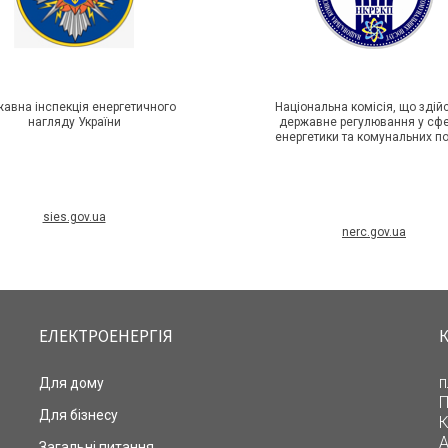
авна інспекція енергетичного
Національна комісія, що зді
нагляду України
державне регулювання у сф
енергетики та комунальних п
sies.gov.ua
nerc.gov.ua
ЕЛЕКТРОЕНЕРГІЯ
п
Для дому
П
Для бізнесу
К
А
Загальні питання