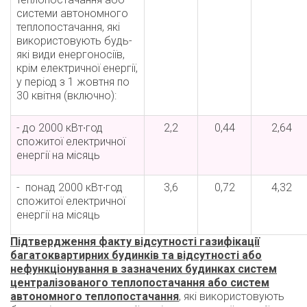
системи автономного
теплопостачання, які
використовують будь-
які види енергоносіїв,
крім електричної енергії,
у період з 1 жовтня по
30 квітня (включно):
- до 2000 кВт∙год
2,2
0,44
2,64
спожитої електричної
енергії на місяць
- понад 2000 кВт∙год
3,6
0,72
4,32
спожитої електричної
енергії на місяць
Підтвердження факту відсутності газифікації
багатоквартирних будинків та відсутності або
нефункціонування в зазначених будинках систем
централізованого теплопостачання або систем
автономного теплопостачання
, які використовують