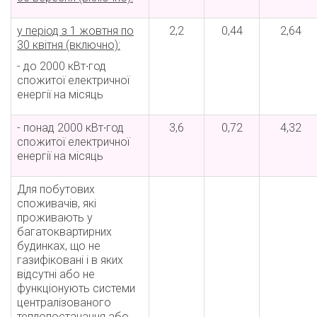
у період з 1 жовтня по
2,2
0,44
2,64
30 квітня (включно):
- до 2000 кВт∙год
спожитої електричної
енергії на місяць
- понад 2000 кВт∙год
3,6
0,72
4,32
спожитої електричної
енергії на місяць
Для побутових
споживачів, які
проживають у
багатоквартирних
будинках, що не
газифіковані і в яких
відсутні або не
функціонують системи
централізованого
теплопостачання або