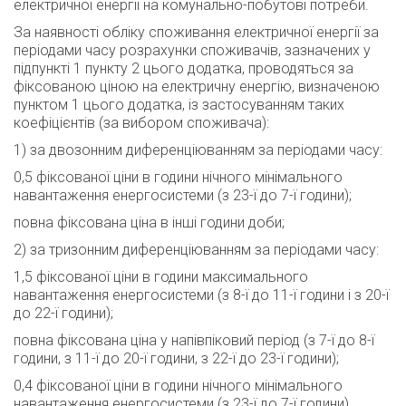
електричної енергії на комунально-побутові потреби.
За наявності обліку споживання електричної енергії за
періодами часу розрахунки споживачів, зазначених у
підпункті 1 пункту 2 цього додатка, проводяться за
фіксованою ціною на електричну енергію, визначеною
пунктом 1 цього додатка, із застосуванням таких
коефіцієнтів (за вибором споживача):
1) за двозонним диференціюванням за періодами часу:
0,5 фіксованої ціни в години нічного мінімального
навантаження енергосистеми (з 23-ї до 7-ї години);
повна фіксована ціна в інші години доби;
2) за тризонним диференціюванням за періодами часу:
1,5 фіксованої ціни в години максимального
навантаження енергосистеми (з 8-ї до 11-ї години і з 20-ї
до 22-ї години);
повна фіксована ціна у напівпіковий період (з 7-ї до 8-ї
години, з 11-ї до 20-ї години, з 22-ї до 23-ї години);
0,4 фіксованої ціни в години нічного мінімального
навантаження енергосистеми (з 23-ї до 7-ї години).