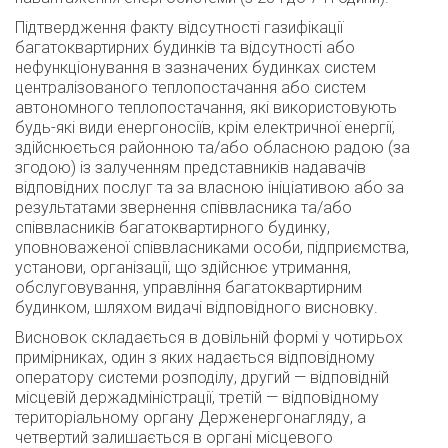
Підтвердження факту відсутності газифікації
багатоквартирних будинків та відсутності або
нефункціонування в зазначених будинках систем
централізованого теплопостачання або систем
автономного теплопостачання, які використовують
будь-які види енергоносіїв, крім електричної енергії,
здійснюється районною та/або обласною радою (за
згодою) із залученням представників надавачів
відповідних послуг та за власною ініціативою або за
результатами звернення співвласника та/або
співвласників багатоквартирного будинку,
уповноваженої співвласниками особи, підприємства,
установи, організації, що здійснює утримання,
обслуговування, управління багатоквартирним
будинком, шляхом видачі відповідного висновку.
Висновок складається в довільній формі у чотирьох
примірниках, один з яких надається відповідному
оператору системи розподілу, другий — відповідній
місцевій держадміністрації, третій — відповідному
територіальному органу Держенергонагляду, а
четвертий залишається в органі місцевого