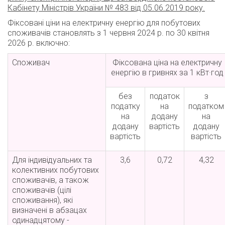
Кабінету Міністрів України № 483 від 05.06.2019 року.
Фіксовані ціни на електричну енергію для побутових
споживачів становлять з 1 червня 2024 р. по 30 квітня
2026 р. включно:
Споживач
Фіксована ціна на електричну
енергію в гривнях за 1 кВт·год
без
податок
з
податку
на
податком
на
додану
на
додану
вартість
додану
вартість
вартість
Для індивідуальних та
3,6
0,72
4,32
колективних побутових
споживачів, а також
споживачів (цілі
споживання), які
визначені в абзацах
одинадцятому -