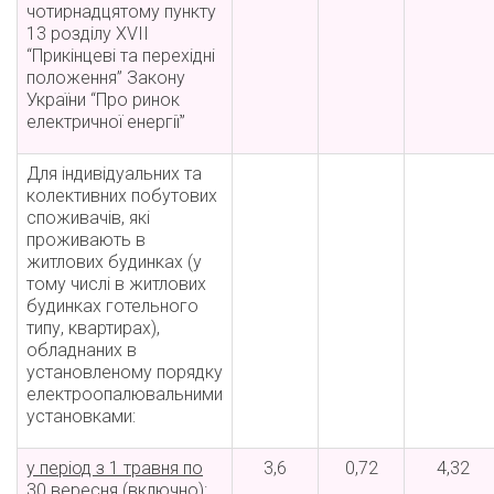
чотирнадцятому пункту
13 розділу XVII
“Прикінцеві та перехідні
положення” Закону
України “Про ринок
електричної енергії”
Для індивідуальних та
колективних побутових
споживачів, які
проживають в
житлових будинках (у
тому числі в житлових
будинках готельного
типу, квартирах),
обладнаних в
установленому порядку
електроопалювальними
установками:
у період з 1 травня по
3,6
0,72
4,32
30 вересня (включно):