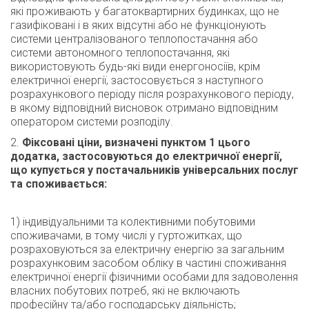
які проживають у багатоквартирних будинках, що не
газифіковані і в яких відсутні або не функціонують
системи централізованого теплопостачання або
системи автономного теплопостачання, які
використовують будь-які види енергоносіїв, крім
електричної енергії, застосовується з наступного
розрахункового періоду після розрахункового періоду,
в якому відповідний висновок отримано відповідним
оператором системи розподілу.
Фіксовані ціни, визначені пунктом 1 цього
додатка, застосовуються до електричної енергії,
що купується у постачальників універсальних послуг
та споживається:
1) індивідуальними та колективними побутовими
споживачами, в тому числі у гуртожитках, що
розраховуються за електричну енергію за загальним
розрахунковим засобом обліку в частині споживання
електричної енергії фізичними особами для задоволення
власних побутових потреб, які не включають
професійну та/або господарську діяльність;