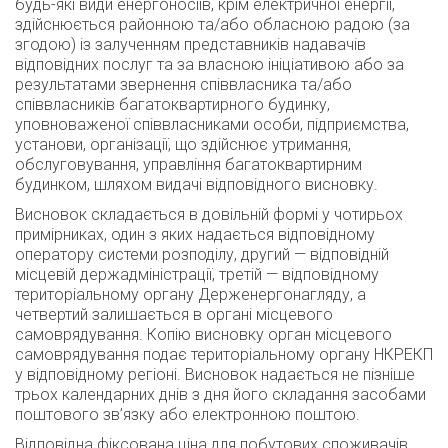
будь-які види енергоносіїв, крім електричної енергії,
здійснюється районною та/або обласною радою (за
згодою) із залученням представників надавачів
відповідних послуг та за власною ініціативою або за
результатами звернення співвласника та/або
співвласників багатоквартирного будинку,
уповноваженої співвласниками особи, підприємства,
установи, організації, що здійснює утримання,
обслуговування, управління багатоквартирним
будинком, шляхом видачі відповідного висновку.
Висновок складається в довільній формі у чотирьох
примірниках, один з яких надається відповідному
оператору системи розподілу, другий — відповідній
місцевій держадміністрації, третій — відповідному
територіальному органу Держенергонагляду, а
четвертий залишається в органі місцевого
самоврядування. Копію висновку орган місцевого
самоврядування подає територіальному органу НКРЕКП
у відповідному регіоні. Висновок надається не пізніше
трьох календарних днів з дня його складання засобами
поштового зв’язку або електронною поштою.
Відповідна фіксована ціна для побутових споживачів,